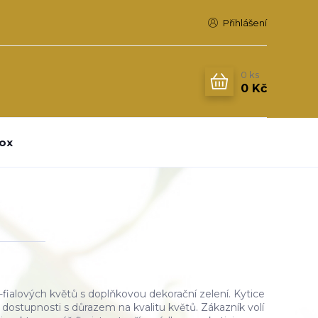
Přihlášení
0
ks
0 Kč
ox
-fialových květů s doplňkovou dekorační zelení. Kytice
í dostupnosti s důrazem na kvalitu květů. Zákazník volí