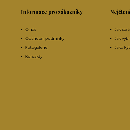
Informace pro zákazníky
Nejčteně
O nás
Jak spr
Obchodní podmínky
Jak vybr
Fotogalerie
Jaká ky
Kontakty