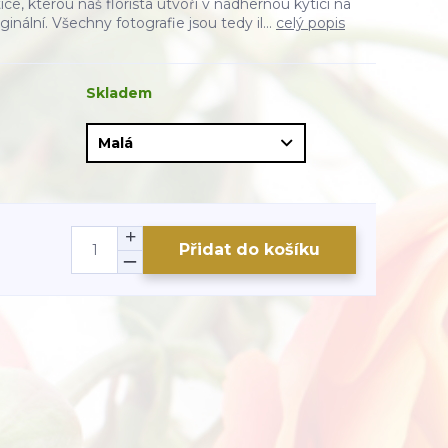
ice, kterou náš florista utvoří v nádhernou kytici na
ginální. Všechny fotografie jsou tedy il...
celý popis
Skladem
Přidat do košíku