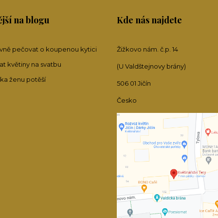
jší na blogu
Kde nás najdete
ávně pečovat o koupenou kytici
Žižkovo nám. č.p. 14
at květiny na svatbu
(U Valdštejnovy brány)
tka ženu potěší
506 01 Jičín
Česko