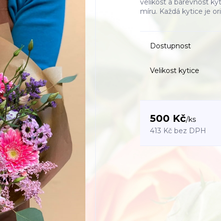
velikost a barevnost kyt
míru. Každá kytice je ori
Dostupnost
Velikost kytice
500 Kč
/
ks
413 Kč
bez DPH