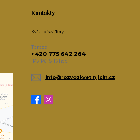
Kontakty
Květinářství Tery
Tereza
+420 775 642 264
(Po-Pá, 8-16 hod.)
info@rozvozkvetinjicin.cz