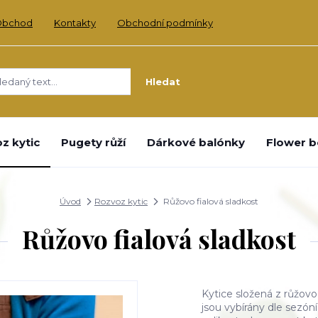
Obchod
Kontakty
Obchodní podmínky
Hledat
z kytic
Pugety růží
Dárkové balónky
Flower b
Úvod
Rozvoz kytic
Růžovo fialová sladkost
Růžovo fialová sladkost
Kytice složená z růžovo
jsou vybírány dle sezón