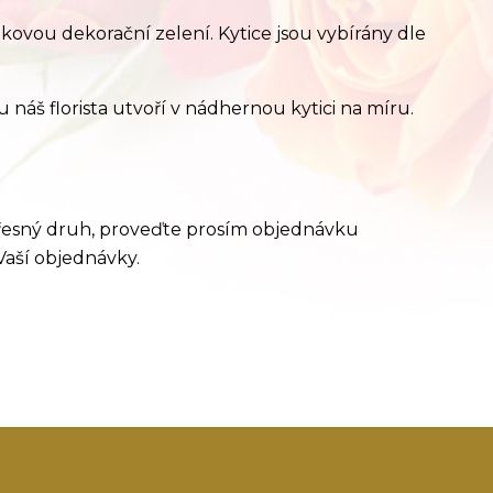
ňkovou dekorační zelení. Kytice jsou vybírány dle
u náš florista utvoří v nádhernou kytici na míru.
 přesný druh, proveďte prosím objednávku
Vaší objednávky.